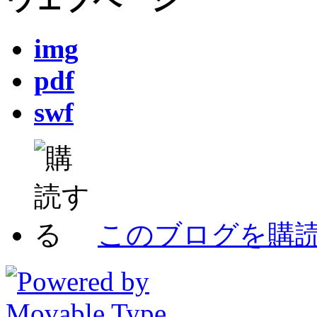
img
pdf
swf
このブログを購