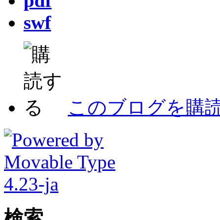
pdf
swf
このブログを購
検索