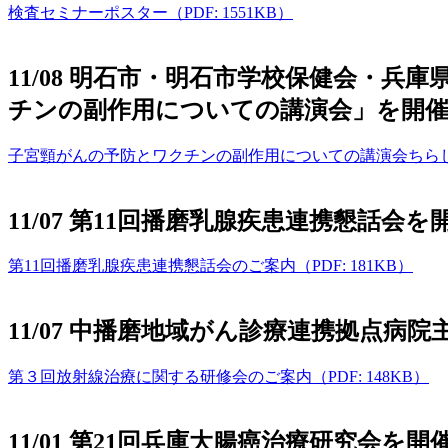
検査セミナーポスター（PDF: 1551KB）
11/08 明石市・明石市学校保健会・
チンの副作用についての講演会」を開
子宮頸がんの予防とワクチンの副作用についての講演会ちらし（PDF
11/07 第11回播磨乳腺疾患連携懇話会
第11回播磨乳腺疾患連携懇話会のご案内（PDF: 181KB）
11/07 中播磨地域がん診療連携拠点
第３回放射線治療に関する研修会のご案内（PDF: 148KB）
11/01 第21回兵庫大腸癌治療研究会を