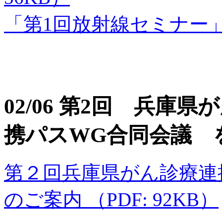
「第1回放射線セミナー」開
02/06 第2回 兵庫
携パスWG合同会議 
第２回兵庫県がん診療連
のご案内 （PDF: 92KB）