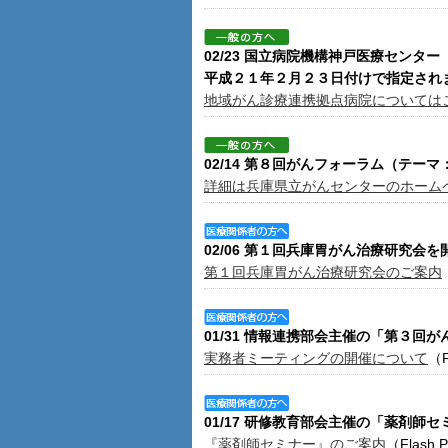
02/23 国立病院機構神戸医療セン
平成２１年２月２３日付けで指定され
地域がん診療連携拠点病院については
02/14 第８回がんフォーラム（テ
詳細は兵庫県立がんセンターのホーム
02/06 第１回兵庫胃がん治療研究会
第１回兵庫胃がん治療研究会のご案内
01/31 情報連携部会主催の「第３
実務者ミーティングの開催について
（F
01/17 研修教育部会主催の「薬剤師
『薬剤師セミナー』のご案内
（Flash P