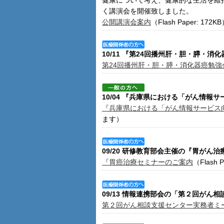
健康について考え、健康的な生活を維
く講演会を開催致しました。
公開講演会案内
（Flash Paper: 172K
10/11 『第24回播州肝・胆・膵・
第24回播州肝・胆・膵・消化器癌勉強
10/04 『兵庫県における「がん情
『兵庫県における「がん情報サービス
ます）
09/20 研修教育部会主催の『胃がん
『胃癌治療セミナーのご案内
（Flash P
09/13 情報連携部会の「第２回が
第２回がん相談支援センター実務者ミ