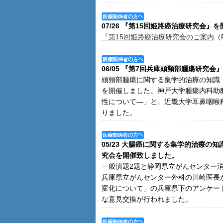
07/26 『第15回姫路癌治療研究会』
『第15回姫路癌治療研究会のご案内
（F
06/05 『第7回兵庫頭頸部腫瘍研究
頭頸部腫瘍に関する集学的治療の知識
を開催しました。神戸大学腫瘍内科助
性について―」と、近畿大学耳鼻咽喉
りました。
05/23 大腸癌に関する集学的治療
究会を開催致しました。
一般演題2題と静岡県立がんセンター消
兵庫県立がんセンター外科の川崎医長
変化について」の兵庫県下のアンケート
な意見交換が行われました。