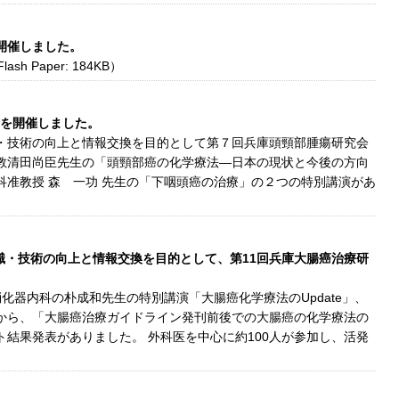
を開催しました。
lash Paper: 184KB）
会』を開催しました。
・技術の向上と情報交換を目的として第７回兵庫頭頸部腫瘍研究会
教清田尚臣先生の「頭頸部癌の化学療法―日本の現状と今後の方向
科准教授 森 一功 先生の「下咽頭癌の治療」の２つの特別講演があ
の知識・技術の向上と情報交換を目的として、第11回兵庫大腸癌治療研
化器内科の朴成和先生の特別講演「大腸癌化学療法のUpdate」、
から、「大腸癌治療ガイドライン発刊前後での大腸癌の化学療法の
結果発表がありました。 外科医を中心に約100人が参加し、活発