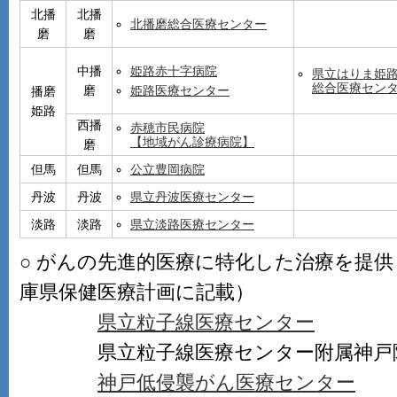
北播
北播
北播磨総合医療センター
磨
磨
中播
姫路赤十字病院
県立はりま姫
総合医療セン
磨
姫路医療センター
播磨
姫路
西播
赤穂市民病院
【地域がん診療病院】
磨
但馬
但馬
公立豊岡病院
丹波
丹波
県立丹波医療センター
淡路
淡路
県立淡路医療センター
○ がんの先進的医療に特化した治療を提
庫県保健医療計画に記載）
県立粒子線医療センター
県立粒子線医療センター附属神戸陽
神戸低侵襲がん医療センター