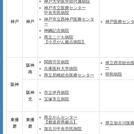
神戸大学医学部付属病院
神戸市立医療センター
中央市民病院
神戸市立西神戸医療センタ
神戸
神戸
神戸医療セン
ー
神鋼記念病院
県立こども病院
【小児がん拠点病院】
関西労災病院
県立西宮総合
阪神
ー
兵庫医科大学病院
南
明和病院
県立尼崎総合医療センター
阪神
阪神
市立伊丹病院
北
宝塚市立病院
県立がんセンター
東播
東播
【都道府県拠点】
県立加古川医
磨
磨
加古川中央市民病院