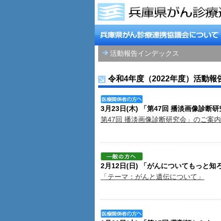
活動報告インデックス
令和4年度（2022年度）活動報
3月23日(木) 「第47回 播淡画像診
第47回 播淡画像診断研究会」のご案内
2月12日(日) 「がんについてもっと
「テーマ：がんと遺伝について」