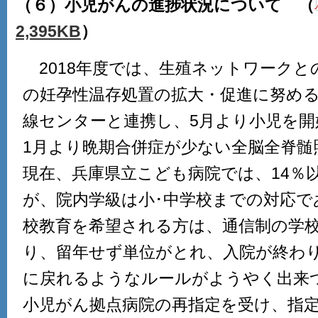
（６）小児がんの進捗状況について （
2,395KB
）
2018年度では、生殖ネットワークとの
の妊孕性温存処置の拡大・促進に努める
線センターと連携し、5月より小児を開始
1月より晩期合併症が少ない全脳全脊髄照
現在、兵庫県立こども病院では、14％以
が、院内学級は小･中学校までの対応で
校教育を希望される方は、通信制の学
り、留年せず単位がとれ、入院が終わ
に戻れるようなルールがようやく出来つ
小児がん拠点病院の再指定を受け、指