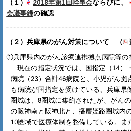
（１）
2018年第1回幹事会
ならびに、
会議事録
の確認
（２）兵庫県のがん対策について （
①兵庫県内のがん診療連携拠点病院等の
現在の指定状況では、国指定（14）
病院（23）合計46病院と、小児がん
も病院が国指定を受けている。兵庫県
圏域は、8圏域に集約されたが、がん
の阪神南と阪神北と、播磨姫路圏域内
10圏域で医療体制を整備している。また