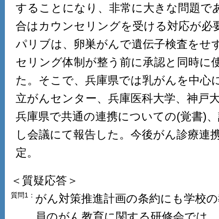
することになり、非常に大きな問題で
合はカウンセリングを受ける対応が必
パリブは、卵巣がんで遺伝子検査をせ
セリング体制が整う前に承認と同時に
た。そこで、兵庫県では乳がんを中心に
立がんセンター、兵庫医科大学、神戸大
兵庫県で共通の連携についての(覚書)
し会議にて報告した。今後がん診療連携
定。
＜質疑応答＞
質問1：
がん対策推進計画の条約にも学校の
員のがん教育に関する研修会では