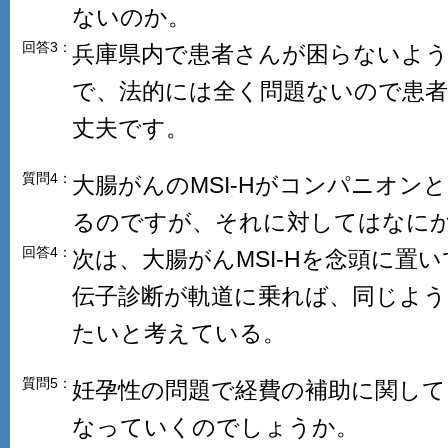
ないのか。
回答3：
兵庫県内で患者さんが困らないよ
で、法的には全く問題ないので患
丈夫です。
質問4：
大腸がんのMSI-Hがコンパニオン
るのですが、それに対してはなに
回答4：
次は、大腸がんMSI-Hを念頭に置い
伝子診断が軌道に乗れば、同じよ
たいと考えている。
質問5：
妊孕性の問題で経費の補助に関して
なっていくのでしょうか。