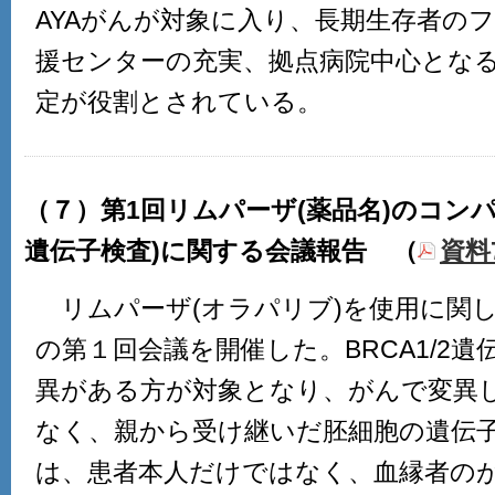
AYAがんが対象に入り、長期生存者の
援センターの充実、拠点病院中心とな
定が役割とされている。
（７）第1回リムパーザ(薬品名)のコンパニ
遺伝子検査)に関する会議報告 （
資料7
リムパーザ(オラパリブ)を使用に関
の第１回会議を開催した。BRCA1/2
異がある方が対象となり、がんで変異
なく、親から受け継いだ胚細胞の遺伝
は、患者本人だけではなく、血縁者の